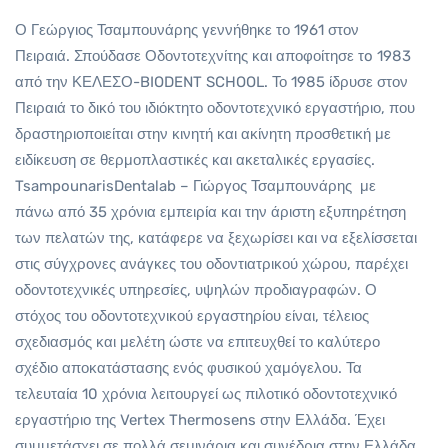
Ο Γεώργιος Τσαμπουνάρης γεννήθηκε το 1961 στον
Πειραιά. Σπούδασε Οδοντοτεχνίτης και αποφοίτησε τo 1983
από την ΚΕΛΕΣΟ-BIODENT SCHOOL. Το 1985 ίδρυσε στον
Πειραιά το δικό του ιδιόκτητο οδοντοτεχνικό εργαστήριο, που
δραστηριοποιείται στην κινητή και ακίνητη προσθετική με
ειδίκευση σε θερμοπλαστικές και ακεταλικές εργασίες.
TsampounarisDentalab – Γιώργος Τσαμπουνάρης με
πάνω από 35 χρόνια εμπειρία και την άριστη εξυπηρέτηση
των πελατών της, κατάφερε να ξεχωρίσει και να εξελίσσεται
στις σύγχρονες ανάγκες του οδοντιατρικού χώρου, παρέχει
οδοντοτεχνικές υπηρεσίες, υψηλών προδιαγραφών. Ο
στόχος του οδοντοτεχνικού εργαστηρίου είναι, τέλειος
σχεδιασμός και μελέτη ώστε να επιτευχθεί το καλύτερο
σχέδιο αποκατάστασης ενός φυσικού χαμόγελου. Τα
τελευταία 10 χρόνια λειτουργεί ως πιλοτικό οδοντοτεχνικό
εργαστήριο της Vertex Thermosens στην Ελλάδα. Έχει
συμμετάσχει σε πολλά σεμινάρια και συνέδρια στην Ελλάδα